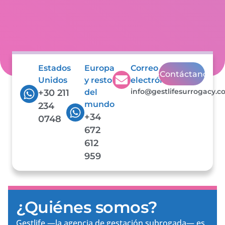
Estados
Europa
Correo
Contáctanos
Unidos
y resto
electrónico
info@gestlifesurrogacy.
+30 211
del
mundo
234
+34
0748
672
612
959
¿Quiénes somos?
Gestlife —la agencia de gestación subrogada— es