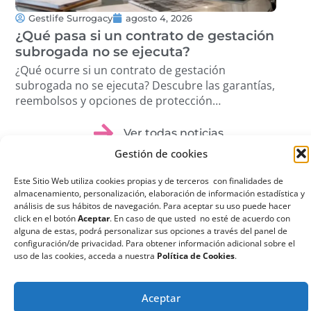
Gestlife Surrogacy
agosto 4, 2026
G
¿Qué pasa si un contrato de gestación
Tra
subrogada no se ejecuta?
Cóm
pro
¿Qué ocurre si un contrato de gestación
Des
subrogada no se ejecuta? Descubre las garantías,
volu
reembolsos y opciones de protección
étic
disponibles. …
Ver todas noticias
Gestión de cookies
Este Sitio Web utiliza cookies propias y de terceros con finalidades de
almacenamiento, personalización, elaboración de información estadística y
análisis de sus hábitos de navegación. Para aceptar su uso puede hacer
click en el botón
Aceptar
. En caso de que usted no esté de acuerdo con
¿Qué es la
alguna de estas, podrá personalizar sus opciones a través del panel de
configuración/de privacidad. Para obtener información adicional sobre el
Gestación
uso de las cookies, acceda a nuestra
Política de Cookies
.
Subrogada?
La gestación subrogada
Aceptar
o maternidad por