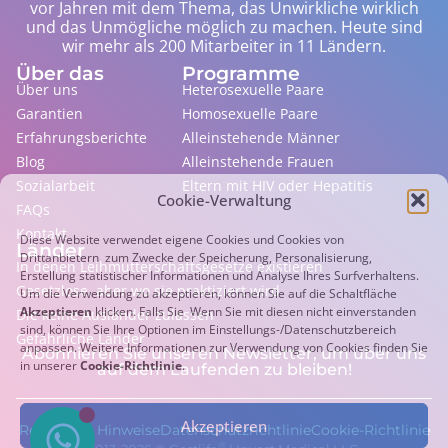
vor Jahren mit dem Thema, das Unwirkliche wirklich
und das Unmögliche möglich zu machen. Heute sind
wir mehr als 200 Mitarbeiter in 11 Ländern.
Über das
Programme
Über uns
Heterosexuelle Paare
Garantien
Homosexuelle Paare
Erfahrungsberichte
Alleinstehende Männer
Blog
Alleinstehende Frauen
Sozialarbeit
Eltern mit HIV oder Hepatitis
Cookie-Verwaltung
FAQs
Kontakt
Diese Website verwendet eigene Cookies und Cookies von
Länder
Drittanbietern zum Zwecke der Speicherung, Personalisierung,
In denen Leihmutterschaftsgesetze existieren
Erstellung statistischer Informationen und Analyse Ihres Surfverhaltens.
Gesetzlose, aber wo sie praktiziert wird
Um die Verwendung zu akzeptieren, können Sie auf die Schaltfläche
Akzeptieren
klicken. Falls Sie Wenn Sie mit diesen nicht einverstanden
Die keine Ausländer zulassen
sind, können Sie Ihre Optionen im Einstellungs-/Datenschutzbereich
Gefährliche Länder
anpassen. Weitere Informationen zur Verwendung von Cookies finden Sie
Abonnieren Sie unseren Newsletter, um über uns
in unserer
Cookie-Richtlinie
.
auf dem Laufenden zu bleiben!
Akzeptieren
Rechtliche Hinweise
Datenschutzrichtlinie
Cookie-Richtlinie
®