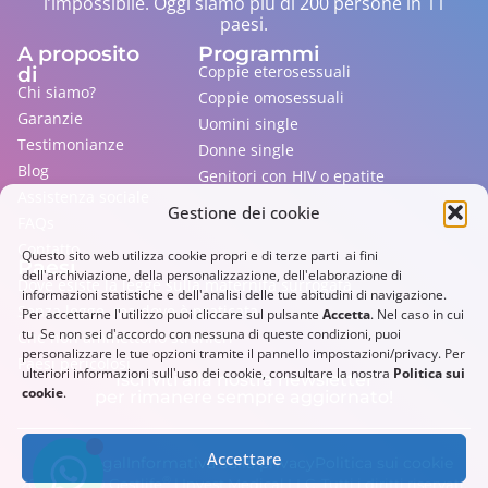
l’impossibile. Oggi siamo più di 200 persone in 11
paesi.
A proposito
Programmi
di
Coppie eterosessuali
Chi siamo?
Coppie omosessuali
Garanzie
Uomini single
Testimonianze
Donne single
Blog
Genitori con HIV o epatite
Assistenza sociale
Gestione dei cookie
FAQs
Contatto
Questo sito web utilizza cookie propri e di terze parti ai fini
Paesi
dell'archiviazione, della personalizzazione, dell'elaborazione di
Dove esiste la legge sulla maternità surrogata
informazioni statistiche e dell'analisi delle tue abitudini di navigazione.
Senza legge, ma dove è praticata
Per accettarne l'utilizzo puoi cliccare sul pulsante
Accetta
. Nel caso in cui
tu Se non sei d'accordo con nessuna di queste condizioni, puoi
Che non ammettono stranieri
personalizzare le tue opzioni tramite il pannello impostazioni/privacy. Per
Paesi pericolosi
ulteriori informazioni sull'uso dei cookie, consultare la nostra
Politica sui
Iscriviti alla nostra newsletter
cookie
.
per rimanere sempre aggiornato!
Accettare
Avviso legal
Informativa sulla privacy
Politica sui cookie
®
2013-
2026
© Gestlife
| Invest Medical LLC. Tutti i diritti riservati.