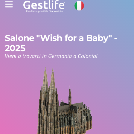
Salone "Wish for a Baby" -
2025
Vieni a trovarci in Germania a Colonia!