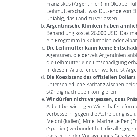
Franziskus (Argentinien) im Oktober fü
Leihmutterschaft, was Dutzende von Elt
unfähig, das Land zu verlassen.
Argentinische Kliniken haben ähnlich
Behandlung kostet 26.000 USD. Das mac
ein Programm in Kolumbien oder Alban
Die Leihmutter kann keine Entschäd
Agenturen, die derzeit Argentinien an
die Leihmutter eine Entschädigung erhäl
in diesem Artikel enden wollen, ist Argen
Die Koexistenz des offiziellen Dollar
unterschiedliche Parität zwischen beide
ständig nach oben korrigieren.
Wir dürfen nicht vergessen, dass Präs
Arbeit bei wichtigen Wirtschaftsreform
verbessern, gegen die Abtreibung ist, u
Meloni (Italien), Mme. Marine Le Pen (F
(Spanien) verbündet hat, die alle gegen
dass er bei der Vorlage eines Gesetze