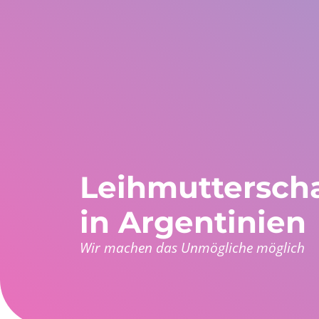
Vereinigte Staaten
WhatsApp Global
Europa und Rest der 
+1 305 404 1866
+30 211 234 0748
+34 935 241 582
Über uns
Garantien
Programme
Län
Leihmutterscha
in Argentinien
Wir machen das Unmögliche möglich