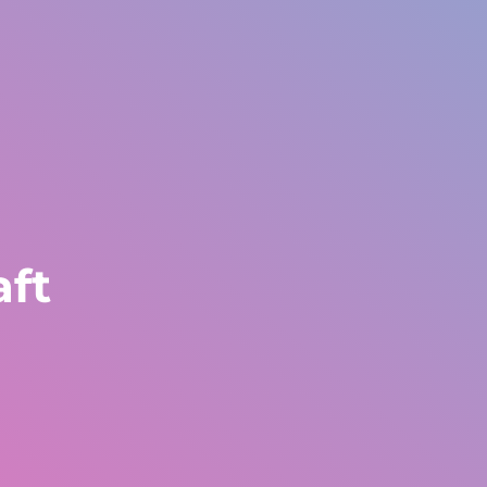
Welt
Europa und Rest der Welt
+34 672 612 959
der
Erfahrungsberichte
Blog
Arbeiten bei Gestlife
ft