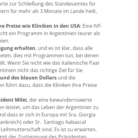
hrte zur Schließung des Standesamtes für
ern für mehr als 3 Monate im Lande hielt,
e Preise wie Kliniken in den USA
: Eine IVF-
ht ein Programm in Argentinien teurer als
ien.
igung erhalten
, und es ist klar, dass alle
bieten, dies mit Programmen tun, bei denen
t. Wenn Sie nicht wie das italienische Paar
tinien nicht das richtige Ziel für Sie.
s und des blauen Dollars
und die
n führt dazu, dass die Kliniken ihre Preise
ident Milei
, der eine bewundernswerte
en leistet, um das Leben der Argentinier zu
nd dass er sich in Europa mit Sra. Giorgia
rankreich) oder Sr. Santiago Aabascal
 Leihmutterschaft sind. Es ist zu erwarten,
s mit der Zustimmung des Präsidenten