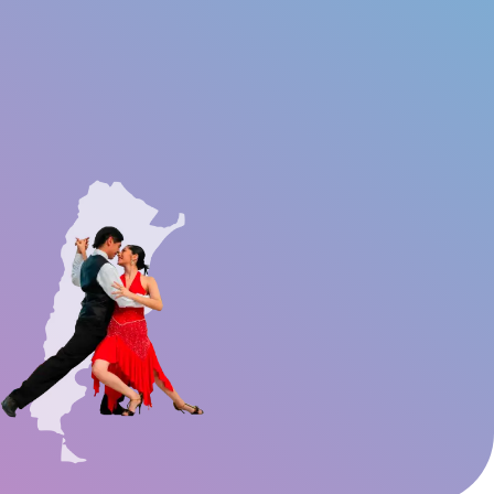
GestLife-Botschafter
Kontakt
Sozialarbeit
FAQs
werden?