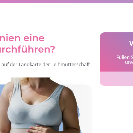
nien eine
W
urchführen?
Füllen 
unv
m auf der Landkarte der Leihmutterschaft