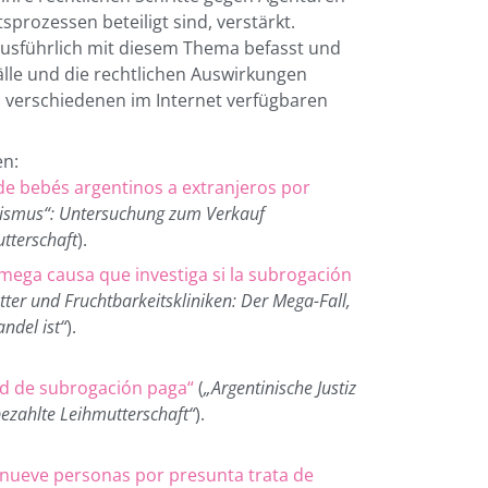
prozessen beteiligt sind, verstärkt.
ausführlich mit diesem Thema befasst und
älle und die rechtlichen Auswirkungen
in verschiedenen im Internet verfügbaren
en:
 de bebés argentinos a extranjeros por
ismus“: Untersuchung zum Verkauf
tterschaft
).
a mega causa que investiga si la subrogación
ter und Fruchtbarkeitskliniken: Der Mega-Fall,
ndel ist“
).
red de subrogación paga“
(
„Argentinische Justiz
bezahlte Leihmutterschaft“
).
 nueve personas por presunta trata de