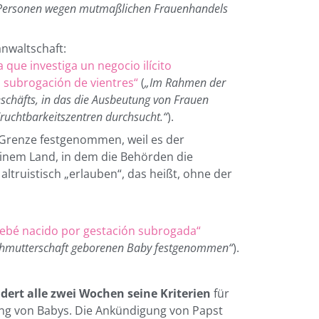
n Personen wegen mutmaßlichen Frauenhandels
nwaltschaft:
 que investiga un negocio ilícito
 subrogación de vientres“
(
„Im Rahmen der
schäfts, in das die Ausbeutung von Frauen
ruchtbarkeitszentren durchsucht.“
).
r Grenze festgenommen, weil es der
einem Land, in dem die Behörden die
ltruistisch „erlauben“, das heißt, ohne der
 bebé nacido por gestación subrogada“
Leihmutterschaft geborenen Baby festgenommen“
).
ert alle zwei Wochen seine Kriterien
für
rung von Babys. Die Ankündigung von Papst