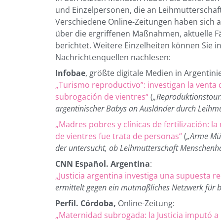
und Einzelpersonen, die an Leihmutterschafts
Verschiedene Online-Zeitungen haben sich 
über die ergriffenen Maßnahmen, aktuelle F
berichtet. Weitere Einzelheiten können Sie 
Nachrichtenquellen nachlesen:
Infobae
, größte digitale Medien in Argentini
„Turismo reproductivo”: investigan la venta
subrogación de vientres“
(
„Reproduktionstour
argentinischer Babys an Ausländer durch Leihmu
„Madres pobres y clínicas de fertilización: l
de vientres fue trata de personas“
(
„Arme Müt
der untersucht, ob Leihmutterschaft Menschenha
CNN Español. Argentina
:
„Justicia argentina investiga una supuesta 
ermittelt gegen ein mutmaßliches Netzwerk für 
Perfil. Córdoba,
Online-Zeitung:
„Maternidad subrogada: la Justicia imputó a