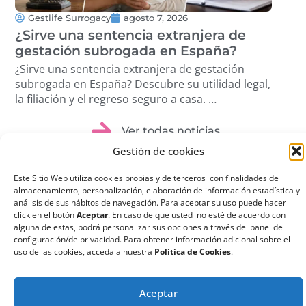
Gestlife Surrogacy
agosto 7, 2026
G
¿Sirve una sentencia extranjera de
¿Q
gestación subrogada en España?
su
¿Sirve una sentencia extranjera de gestación
¿Qu
subrogada en España? Descubre su utilidad legal,
sub
la filiación y el regreso seguro a casa. …
ree
dis
Ver todas noticias
Gestión de cookies
Este Sitio Web utiliza cookies propias y de terceros con finalidades de
almacenamiento, personalización, elaboración de información estadística y
análisis de sus hábitos de navegación. Para aceptar su uso puede hacer
click en el botón
Aceptar
. En caso de que usted no esté de acuerdo con
¿Qué es la
alguna de estas, podrá personalizar sus opciones a través del panel de
configuración/de privacidad. Para obtener información adicional sobre el
Gestación
uso de las cookies, acceda a nuestra
Política de Cookies
.
Subrogada?
La gestación subrogada
Aceptar
o maternidad por