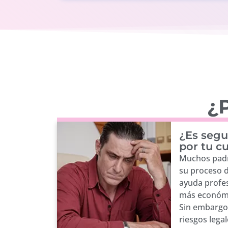
¿P
¿Es segu
por tu c
Muchos padr
su proceso 
ayuda profes
más económi
Sin embargo,
riesgos lega