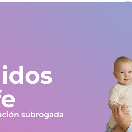
undo
Europa y resto del mundo
+34 672 612 959
Testimonios
Blog
Trabaja en Gestlife
Obra social
FAQ
idos
fe
ación subrogada