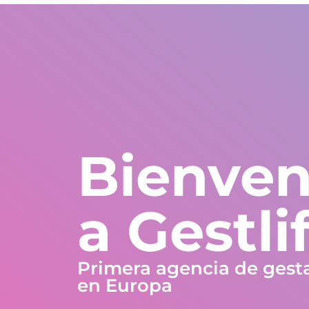
Estados Unidos
WhatsApp Global
Europa y resto del m
+1 305 404 1866
+30 211 234 0748
+34 935 241 582
Nosotros
Garantías
Programas
Países
Bienven
a Gestli
Primera agencia de gest
en Europa