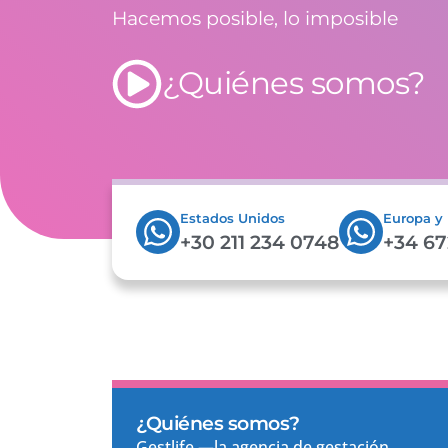
Hacemos posible, lo imposible
¿Quiénes somos?
Estados Unidos
Europa y
+30 211 234 0748
+34 67
¿Quiénes somos?
Gestlife —la agencia de gestación