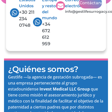
Contáctanos
Unidos
y resto
electrónico
info@gestlifesurrogacy.
+30 211
del
mundo
234
+34
0748
672
612
959
¿Quiénes somos?
Gestlife —la agencia de gestación subrogada— es
una empresa perteneciente al grupo
estadounidense
Invest Medical LLC Group
que
tiene como misión el asesoramiento jurídico y
médico con la finalidad de facilitar el objetivo de la
paternidad a ciertos padres que por distintos