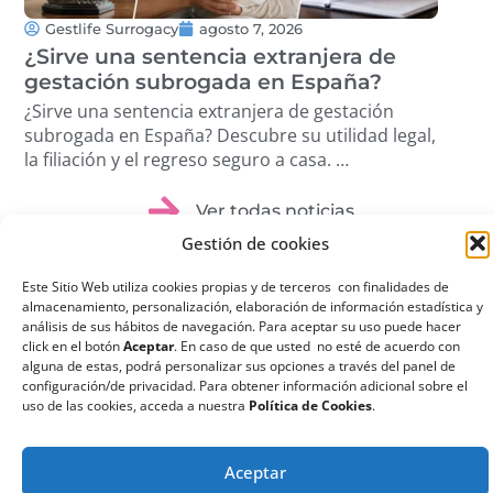
Gestlife Surrogacy
agosto 7, 2026
G
¿Sirve una sentencia extranjera de
¿Q
gestación subrogada en España?
su
¿Sirve una sentencia extranjera de gestación
¿Qu
subrogada en España? Descubre su utilidad legal,
sub
la filiación y el regreso seguro a casa. …
ree
dis
Ver todas noticias
Gestión de cookies
Este Sitio Web utiliza cookies propias y de terceros con finalidades de
almacenamiento, personalización, elaboración de información estadística y
análisis de sus hábitos de navegación. Para aceptar su uso puede hacer
click en el botón
Aceptar
. En caso de que usted no esté de acuerdo con
¿Qué es la
alguna de estas, podrá personalizar sus opciones a través del panel de
configuración/de privacidad. Para obtener información adicional sobre el
Gestación
uso de las cookies, acceda a nuestra
Política de Cookies
.
Subrogada?
La gestación subrogada
Aceptar
o maternidad por