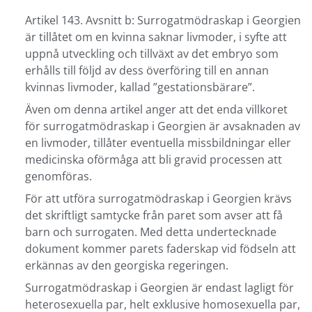
Artikel 143. Avsnitt b: Surrogatmödraskap i Georgien
är tillåtet om en kvinna saknar livmoder, i syfte att
uppnå utveckling och tillväxt av det embryo som
erhålls till följd av dess överföring till en annan
kvinnas livmoder, kallad ”gestationsbärare”.
Även om denna artikel anger att det enda villkoret
för surrogatmödraskap i Georgien är avsaknaden av
en livmoder, tillåter eventuella missbildningar eller
medicinska oförmåga att bli gravid processen att
genomföras.
För att utföra surrogatmödraskap i Georgien krävs
det skriftligt samtycke från paret som avser att få
barn och surrogaten. Med detta undertecknade
dokument kommer parets faderskap vid födseln att
erkännas av den georgiska regeringen.
Surrogatmödraskap i Georgien är endast lagligt för
heterosexuella par, helt exklusive homosexuella par,