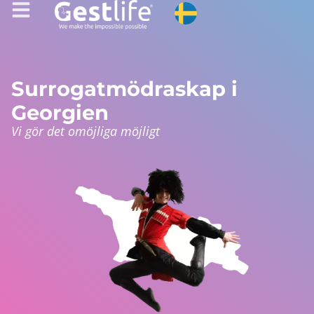
Surrogatmödraskap i
Georgien
Vi gör det omöjliga möjligt