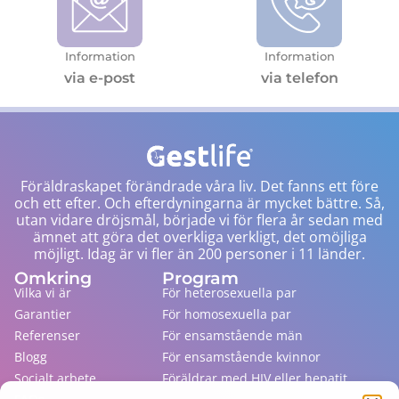
Information
Information
via e-post
via telefon
Föräldraskapet förändrade våra liv. Det fanns ett före
och ett efter. Och efterdyningarna är mycket bättre. Så,
utan vidare dröjsmål, började vi för flera år sedan med
ämnet att göra det overkliga verkligt, det omöjliga
möjligt. Idag är vi fler än 200 personer i 11 länder.
Omkring
Program
Vilka vi är
För heterosexuella par
Garantier
För homosexuella par
Referenser
För ensamstående män
Blogg
För ensamstående kvinnor
Socialt arbete
Föräldrar med HIV eller hepatit