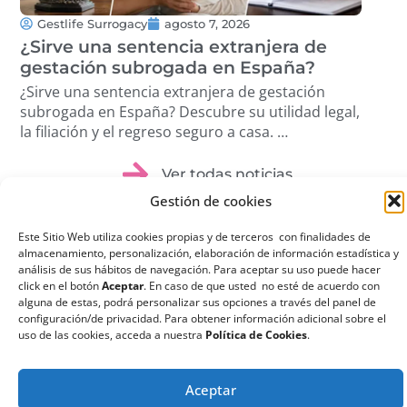
Gestlife Surrogacy
agosto 7, 2026
G
¿Sirve una sentencia extranjera de
¿Q
gestación subrogada en España?
su
¿Sirve una sentencia extranjera de gestación
¿Qu
subrogada en España? Descubre su utilidad legal,
sub
la filiación y el regreso seguro a casa. …
ree
dis
Ver todas noticias
Gestión de cookies
Este Sitio Web utiliza cookies propias y de terceros con finalidades de
almacenamiento, personalización, elaboración de información estadística y
análisis de sus hábitos de navegación. Para aceptar su uso puede hacer
click en el botón
Aceptar
. En caso de que usted no esté de acuerdo con
¿Qué es la
alguna de estas, podrá personalizar sus opciones a través del panel de
configuración/de privacidad. Para obtener información adicional sobre el
Gestación
uso de las cookies, acceda a nuestra
Política de Cookies
.
Subrogada?
La gestación subrogada
Aceptar
o maternidad por