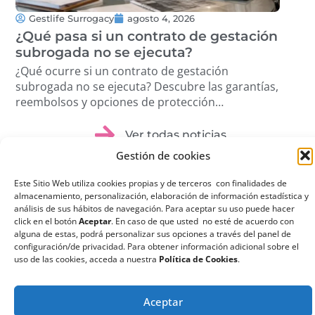
Gestlife Surrogacy
agosto 4, 2026
G
¿Qué pasa si un contrato de gestación
Tra
subrogada no se ejecuta?
Cóm
pro
¿Qué ocurre si un contrato de gestación
Des
subrogada no se ejecuta? Descubre las garantías,
volu
reembolsos y opciones de protección
étic
disponibles. …
Ver todas noticias
Gestión de cookies
Este Sitio Web utiliza cookies propias y de terceros con finalidades de
almacenamiento, personalización, elaboración de información estadística y
análisis de sus hábitos de navegación. Para aceptar su uso puede hacer
click en el botón
Aceptar
. En caso de que usted no esté de acuerdo con
¿Qué es la
alguna de estas, podrá personalizar sus opciones a través del panel de
configuración/de privacidad. Para obtener información adicional sobre el
Gestación
uso de las cookies, acceda a nuestra
Política de Cookies
.
Subrogada?
La gestación subrogada
Aceptar
o maternidad por