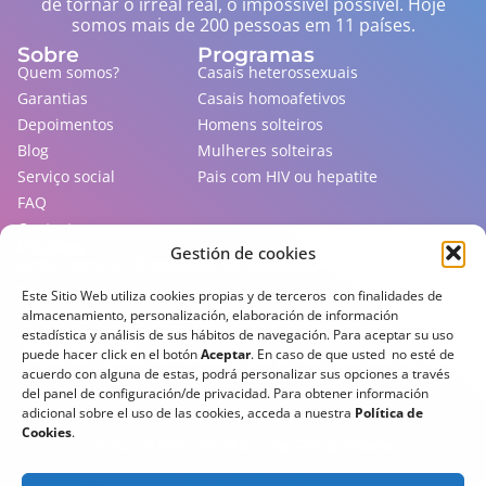
de tornar o irreal real, o impossível possível. Hoje
somos mais de 200 pessoas em 11 países.
Sobre
Programas
Quem somos?
Casais heterossexuais
Garantias
Casais homoafetivos
Depoimentos
Homens solteiros
Blog
Mulheres solteiras
Serviço social
Pais com HIV ou hepatite
FAQ
Contacto
Países
Gestión de cookies
Onde existe lei de gestação de substituição
Sem lei, mas onde é praticada
Este Sitio Web utiliza cookies propias y de terceros con finalidades de
Que não permitem estrangeiros
almacenamiento, personalización, elaboración de información
estadística y análisis de sus hábitos de navegación. Para aceptar su uso
Países perigosos
puede hacer click en el botón
Aceptar
. En caso de que usted no esté de
Assine nossa newsletter para ficar por dentro de
acuerdo con alguna de estas, podrá personalizar sus opciones a través
todas as novidades!
del panel de configuración/de privacidad. Para obtener información
adicional sobre el uso de las cookies, acceda a nuestra
Política de
Cookies
.
Aviso Jurídic
Política de Privacidade
Política de Cookies